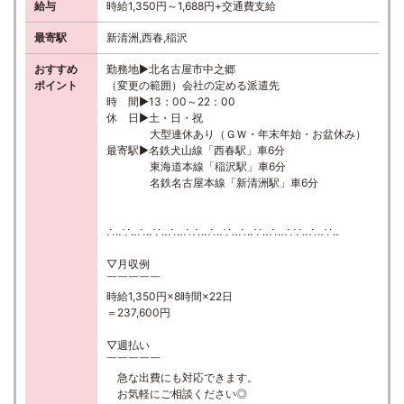
給与
時給1,350円～1,688円+交通費支給
最寄駅
新清洲,西春,稲沢
おすすめ
勤務地▶北名古屋市中之郷
ポイント
（変更の範囲）会社の定める派遣先
時 間▶13：00～22：00
休 日▶土・日・祝
大型連休あり（ＧＷ・年末年始・お盆休み）
最寄駅▶名鉄犬山線「西春駅」車6分
東海道本線「稲沢駅」車6分
名鉄名古屋本線「新清洲駅」車6分
∴‥∵‥∴‥∵‥∴‥∴∴‥∴‥∵‥∴‥∵‥∴‥∴∵‥∴‥∵‥
▽月収例
￣￣￣￣￣
時給1,350円×8時間×22日
＝237,600円
▽週払い
￣￣￣￣￣
急な出費にも対応できます。
お気軽にご相談ください◎