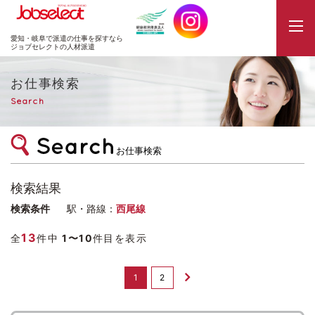
JobSelect
愛知・岐阜で派遣の仕事を探すなら
ジョブセレクトの人材派遣
お仕事検索
Search
お仕事検索
検索結果
検索条件
駅・路線：
西尾線
13
全
件中
1〜10
件目を表示
1
2