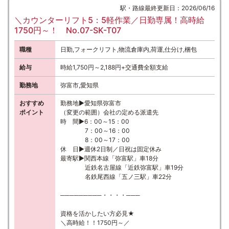
駅・路線最終更新日：2026/06/16
＼カウンターリフト5：5軽作業／日勤専属！高時給
1750円～！ No.07-SK-T07
職種
日勤,フォークリフト,物流倉庫内,荷運,仕分け,梱包
給与
時給1,750円～2,188円+交通費全額支給
勤務地
弥富市,愛知県
おすすめ
勤務地▶愛知県弥富市
ポイント
（変更の範囲）会社の定める派遣先
時 間▶6：00～15：00
7：00～16：00
8：00～17：00
休 日▶週休2日制／日祝は固定休み
最寄駅▶関西本線「弥富駅」車18分
近鉄名古屋線「近鉄弥富駅」車19分
名鉄尾西線「五ノ三駅」車22分
─────────・・・・───
資格を活かしたい方必見★
＼高時給！！1750円～／