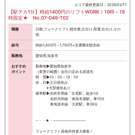
エリア最終更新日：2026/02/17
【駅チカ1分】時給1400円のリフトWORK！10時～19
時固定★ No.07-049-T02
職種
日勤,フォークリフト,軽作業,仕分け,荷運,仕分け,その
他
給与
時給1,400円～1,750円+交通費全額支給
勤務地
愛知県,知多市
おすすめ
勤務地▶愛知県知多市
ポイント
（変更の範囲）会社の定める派遣先
時 間▶10：00～19：00
休 日▶土日祝休み
※大型連休あり
最寄駅▶名鉄常滑線「古見駅」徒歩1分
名鉄河和線「南加木屋駅」車15分
東海道本線「大府駅」車26分
─・・★・────────────
フォークリフト資格所持者大募集！