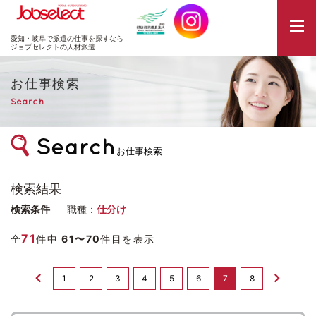
JobSelect
愛知・岐阜で派遣の仕事を探すなら
ジョブセレクトの人材派遣
お仕事検索
Search
お仕事検索
検索結果
検索条件
職種：
仕分け
71
全
件中
61〜70
件目を表示
1
2
3
4
5
6
7
8