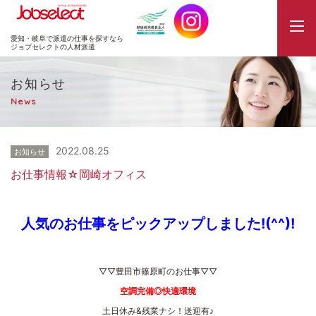
JobSelect
愛知・岐阜で派遣の仕事を探すなら
ジョブセレクトの人材派遣
お知らせ
News
2022.08.25
お知らせ
お仕事情報☆岡崎オフィス
人気のお仕事をピックアップしました!(^^)!
▽▽豊田市篠原町のお仕事▽▽
空調完備◎快適環境
土日休み&残業ナシ！送迎有♪