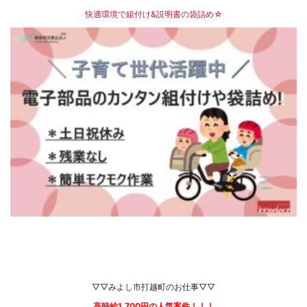
快適環境で組付け&説明書の袋詰め☆
▽▽みよし市打越町のお仕事▽▽
高時給1,700円の人気案件！！！