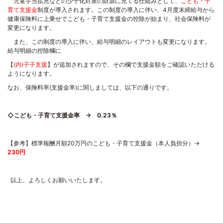
児童手当拡充などの少子化対策の財源に充てる仕組みとして、
こども・子
育て支援金
制度が導入されます。この制度の導入に伴い、
4
月度末締給与から
健康保険料に上乗せでこども・子育て支援金の控除が始まり、社会保険料が
変更になります。
また、この制度の導入に伴い、給与明細のレイアウトも変更になります。
給与明細の控除欄に
【
(内)子子支援
】が追加されますので、その欄で支援金額をご確認いただける
ようになります。
なお、保険料率
(
支援金率
)
に関しましては、以下の通りです。
◇こども・子育て支援金率 →
0.23
％
【参考】標準報酬月額
20
万円のこども・子育て支援金（本人負担分）→
230円
以上、よろしくお願いいたします。