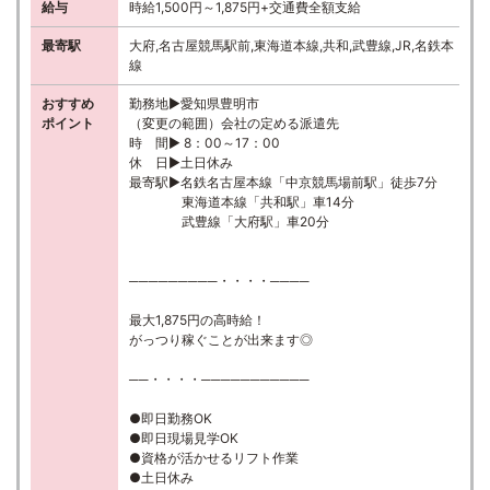
給与
時給1,500円～1,875円+交通費全額支給
最寄駅
大府,名古屋競馬駅前,東海道本線,共和,武豊線,JR,名鉄本
線
おすすめ
勤務地▶愛知県豊明市
ポイント
（変更の範囲）会社の定める派遣先
時 間▶ 8：00～17：00
休 日▶土日休み
最寄駅▶名鉄名古屋本線「中京競馬場前駅」徒歩7分
東海道本線「共和駅」車14分
武豊線「大府駅」車20分
─────────・・・・────
最大1,875円の高時給！
がっつり稼ぐことが出来ます◎
──・・・・───────────
●即日勤務OK
●即日現場見学OK
●資格が活かせるリフト作業
●土日休み