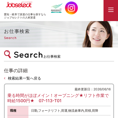
JobSelect
愛知・岐阜で派遣の仕事を探すなら
ジョブセレクトの人材派遣
お仕事検索
Search
お仕事検索
仕事の詳細
検索結果一覧へ戻る
最終更新日：2026/06/16
乗る時間がほぼメイン！オープニング★リフト作業で
時給1500円★ 07-113-T01
職種
日勤,フォークリフト,荷運,物流倉庫内,荷積,荷降