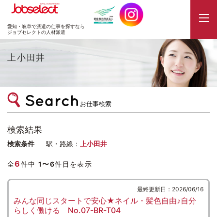
JobSelect
愛知・岐阜で派遣の仕事を探すなら
ジョブセレクトの人材派遣
上小田井
お仕事検索
検索結果
検索条件
駅・路線：
上小田井
6
全
件中
1〜6
件目を表示
最終更新日：2026/06/16
みんな同じスタートで安心★ネイル・髪色自由♪自分
らしく働ける No.07-BR-T04