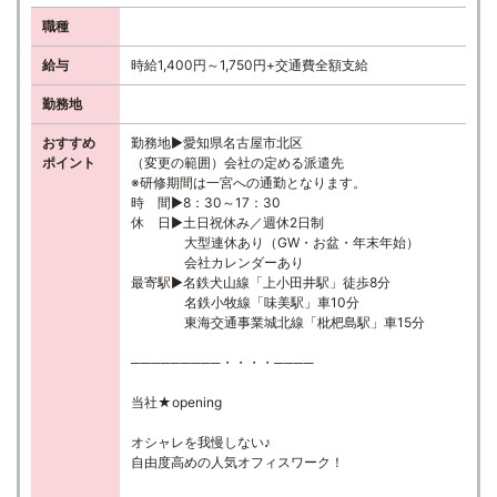
職種
給与
時給1,400円～1,750円+交通費全額支給
勤務地
おすすめ
勤務地▶愛知県名古屋市北区
ポイント
（変更の範囲）会社の定める派遣先
※研修期間は一宮への通勤となります。
時 間▶8：30～17：30
休 日▶土日祝休み／週休2日制
大型連休あり（GW・お盆・年末年始）
会社カレンダーあり
最寄駅▶名鉄犬山線「上小田井駅」徒歩8分
名鉄小牧線「味美駅」車10分
東海交通事業城北線「枇杷島駅」車15分
─────────・・・・────
当社★opening
オシャレを我慢しない♪
自由度高めの人気オフィスワーク！