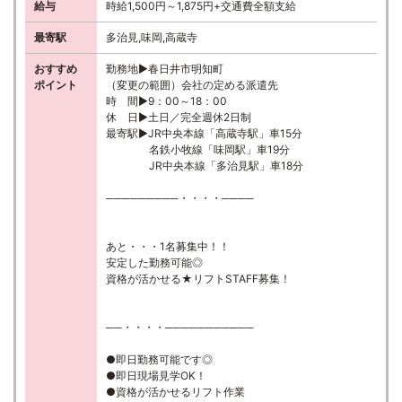
給与
時給1,500円～1,875円+交通費全額支給
最寄駅
多治見,味岡,高蔵寺
おすすめ
勤務地▶春日井市明知町
ポイント
（変更の範囲）会社の定める派遣先
時 間▶9：00～18：00
休 日▶土日／完全週休2日制
最寄駅▶JR中央本線「高蔵寺駅」車15分
名鉄小牧線「味岡駅」車19分
JR中央本線「多治見駅」車18分
─────────・・・・────
あと・・・1名募集中！！
安定した勤務可能◎
資格が活かせる★リフトSTAFF募集！
──・・・・───────────
●即日勤務可能です◎
●即日現場見学OK！
●資格が活かせるリフト作業