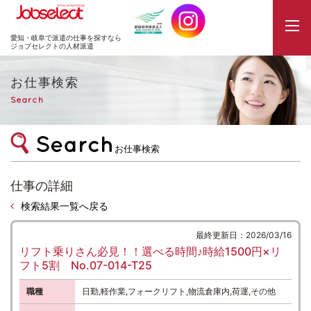
JobSelect
愛知・岐阜で派遣の仕事を探すなら
ジョブセレクトの人材派遣
お仕事検索
Search
お仕事検索
仕事の詳細
検索結果一覧へ戻る
最終更新日：2026/03/16
リフト乗りさん必見！！選べる時間♪時給1500円×リ
フト5割 No.07-014-T25
職種
日勤,軽作業,フォークリフト,物流倉庫内,荷運,その他