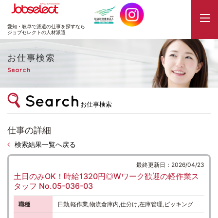
JobSelect
愛知・岐阜で派遣の仕事を探すなら
ジョブセレクトの人材派遣
お仕事検索
Search
お仕事検索
仕事の詳細
検索結果一覧へ戻る
最終更新日：2026/04/23
土日のみOK！時給1320円◎Wワーク歓迎の軽作業ス
タッフ No.05-036-03
職種
日勤,軽作業,物流倉庫内,仕分け,在庫管理,ピッキング