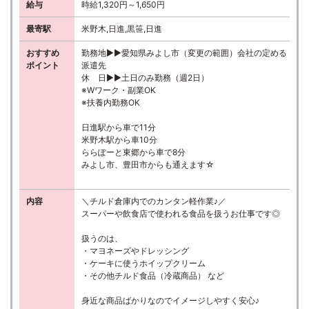
給与
時給1,320円～1,650円
最寄駅
米野木,日進,黒笹,日進
おすすめ
勤務地▶▶愛知県みよし市（変更の範囲）会社の定める
ポイント
派遣先
休 日▶▶土日のみ勤務（週2日）
※Wワーク・副業OK
※扶養内勤務OK
日進駅から車で11分
米野木駅から車10分
ららぽーと東郷から車で8分
みよし市、豊田市からも通えます☆
内容
＼チルド倉庫内でのカンタン軽作業♪／
スーパーや飲食店で使われる食品を扱うお仕事です◎
扱うのは、
・マヨネーズやドレッシング
・ケーキに使うホイップクリーム
・その他チルド食品（冷蔵商品） など
身近な商品ばかりなのでイメージしやすく安心♪