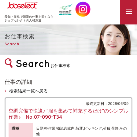
JobSelect
愛知・岐阜で派遣の仕事を探すなら
ジョブセレクトの人材派遣
お仕事検索
Search
お仕事検索
仕事の詳細
検索結果一覧へ戻る
最終更新日：2026/06/09
空調完備で快適♪ “服を集めて補充するだけ”のシンプル
作業♪ No.07-090-T34
職種
日勤,軽作業,物流倉庫内,荷運,ピッキング,荷積,荷降,その
他