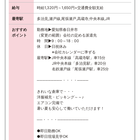
給与
時給1,320円～1,650円+交通費全額支給
最寄駅
多治見,瀬戸線,尾張瀬戸,高蔵寺,中央本線,JR
おすすめ
勤務地▶愛知県春日井市
ポイント
（変更の範囲）会社の定める派遣先
時 間▶9：00～18：00
休 日▶日祝休み
※会社カレンダーに準ずる
最寄駅▶JR中央本線「高蔵寺駅」車15分
JR中央本線「多治見駅」車20分
名鉄瀬戸線「尾張瀬戸駅」車25分
─────────・・・・────
きれいな倉庫で・・・
洋服補充・ピッキング～～♪
エアコン完備で
暑い夏も安心して働いていただけます！
──・・・・───────────
●即日勤務OK
●即日現場見学OK