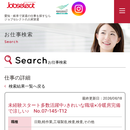
JobSelect
愛知・岐阜で派遣の仕事を探すなら
ジョブセレクトの人材派遣
お仕事検索
Search
お仕事検索
仕事の詳細
検索結果一覧へ戻る
最終更新日：2026/06/18
未経験スタート多数活躍中♪きれいな職場×冷暖房完備
で涼しい♪ No.07-145-T12
職種
日勤,軽作業,工場製造,検査,検査,その他