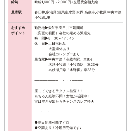
給与
時給1,600円～2,000円+交通費全額支給
最寄駅
春日井,多治見,瀬戸線,水野,味岡,高蔵寺,小牧原,中央本線,
小牧線,JR
おすすめ
勤務地▶愛知県春日井市廻間町
ポイント
（変更の範囲）会社の定める派遣先
時 間▶8：30～17：45
休 日▶土日祝休み
大型連休あり
会社カレンダーあり
最寄駅▶中央本線「高蔵寺駅」車8分
名鉄小牧線「小牧原駅」車23分
名鉄瀬戸線「水野駅」車23分
─────────・・・・────
座ってできるラクチン検査！！
もちろん経験不問！女性が活躍中！
実は空きが出たらチャンスのレア枠★
──・・・・───────────
●即日勤務可能です◎
●空調あり！冷暖房完備です♪