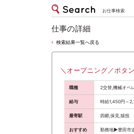
お仕事検索
仕事の詳細
検索結果一覧へ戻る
＼オープニング／ボタン操作
職種
2交替,機械オペ
給与
時給1,450円～2
最寄駅
四郷,保見,猿投
おすすめ
勤務地▶豊田市