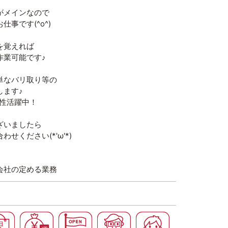
がメインなので
事です(^o^)
を覚えれば
作業可能です♪
単なバリ取り等の
します♪
男性活躍中！
ざいましたら
せください(*'ω'*)
会社の定める業務
高時給
土日休み
週払いＯＫ
オープニングスタッフ
４０代以上（ミドル世
男性が多い