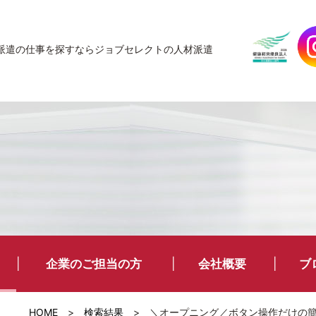
JobSelect
派遣の仕事を探すなら
ジョブセレクトの人材派遣
企業のご担当の方
会社概要
ブ
HOME
>
検索結果
>
＼オープニング／ボタン操作だけの簡単ワ