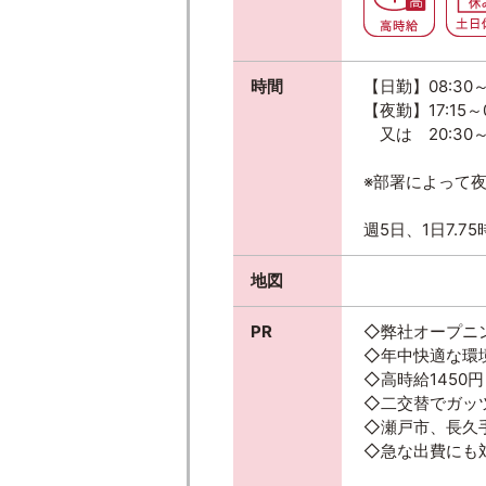
時間
【日勤】08:30～1
【夜勤】17:15～0
又は 20:30～0
※部署によって
週5日、1日7.7
地図
PR
◇弊社オープニ
◇年中快適な環
◇高時給1450円
◇二交替でガッ
◇瀬戸市、長久
◇急な出費にも