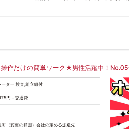
だけの簡単ワーク★男性活躍中！No.05-08
レーター,検査,組立組付
,175円＋交通費
迫町（変更の範囲）会社の定める派遣先