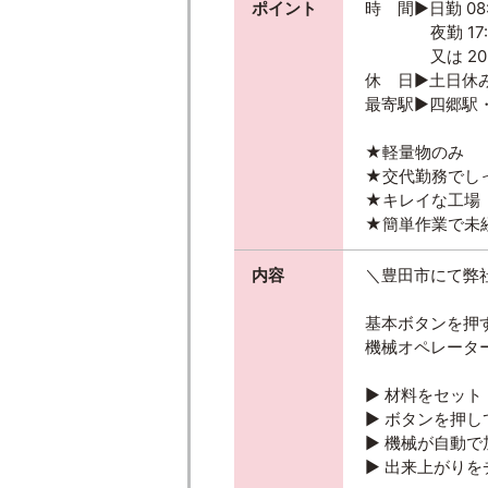
ポイント
時 間▶日勤 08:
夜勤 17:15
又は 20:30
休 日▶土日休
最寄駅▶四郷駅
★軽量物のみ
★交代勤務でし
★キレイな工場
★簡単作業で未
内容
＼豊田市にて弊
基本ボタンを押
機械オペレータ
▶ 材料をセット
▶ ボタンを押し
▶ 機械が自動で
▶ 出来上がりを