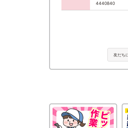
4440840
友だち