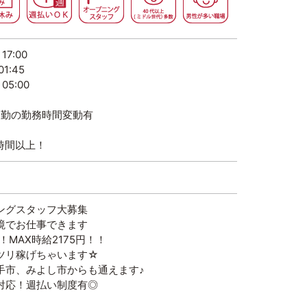
7:00
1:45
5:00
夜勤の勤務時間変動有
5時間以上！
ングスタッフ大募集
境でお仕事できます
！MAX時給2175円！！
ツリ稼げちゃいます☆
手市、みよし市からも通えます♪
対応！週払い制度有◎