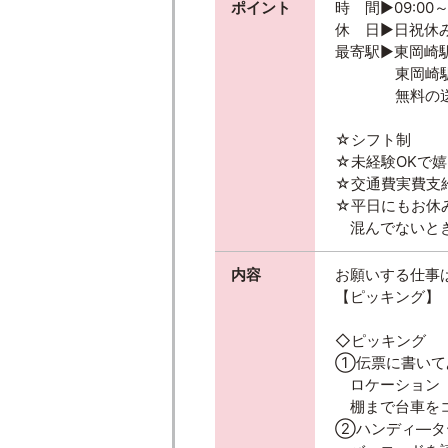
ポイント
時 間▶09:00～1
休 日▶日祝休
最寄駅▶東岡崎
東岡崎駅
無料の送迎
☆シフト制
☆未経験OKで
☆交通費実費支
☆平日にもお休
混んでないとき
内容
お願いする仕事
【ピッキング】
◇ピッキング
①伝票に書いて
ロケーション（
棚まで台車を
②ハンディ―タ