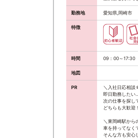
勤務地
愛知県,岡崎市
特徴
時間
09：00～17:3
地図
PR
＼入社日応相談
即日勤務したい
次の仕事を探し
どちらも大歓迎
＼東岡崎駅から
車を持ってなく
そんな方も安心し