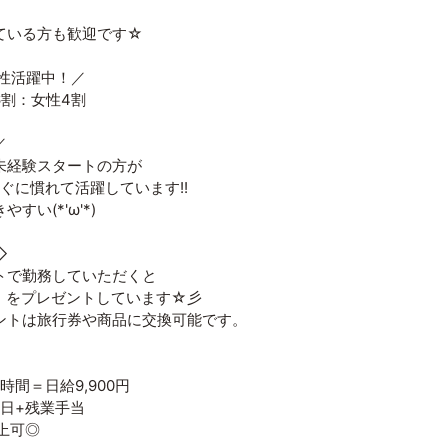
ている方も歓迎です☆
男性活躍中！／
6割：女性4割
／
未経験スタートの方が
ぐに慣れて活躍しています!!
すい(*'ω'*)
◇
で勤務していただくと
ト】をプレゼントしています☆彡
トは旅行券や商品に交換可能です。
.5時間＝日給9,900円
22日+残業手当
上可◎