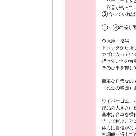
バーコードを
商品が合って
③合っていれば
①～③の繰り返
◇入庫・格納
トラックから運
カゴに入ってい
行き先ごとの台
その台車を押し
簡単な作業なの
（変更の範囲）
ワイパーゴム、
部品の大きさは
基本は台車を横
持って運ぶこと
体力に自信がな
空調服も貸出でき