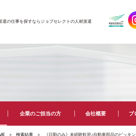
JobSelect
派遣の仕事を探すなら
ジョブセレクトの人材派遣
企業のご担当の方
会社概要
ブ
ME
>
検索結果
>
《日勤のみ》未経験歓迎♪自動車部品のピッキング☆カ