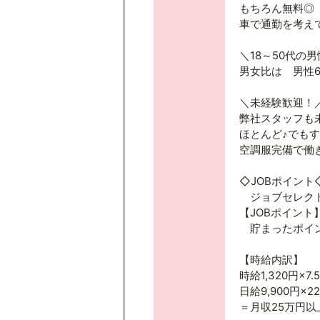
もちろん無料◎
車で通勤を考え
＼18～50代の
男女比は 男性
＼未経験歓迎！
弊社スタッフも
ほとんど♪でもす
空調服完備で働きや
◇JOBポイント
ジョブセレクト
【JOBポイン
貯まったポイン
【時給内訳】
時給1,320円×7
日給9,900円×
＝月収25万円以