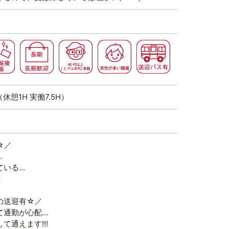
初心者歓迎
社会保険完備
長期歓迎
４０代以上（ミドル世代）多数
男性が多い職場
送迎バス有
0（休憩1H 実働7.5H）
☆／
…
ている…
！
の送迎有☆／
て通勤が心配…
て通えます!!!