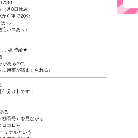
7:30
み（月8日休み）
駅から車で20分
から
バスあり♪
嬉しい高時給★
給
みがあるので
に用事が済ませられる♪
は
【仕分け】です！
ある
棚番号）を見ながら
コロコロ～
ーミナルという