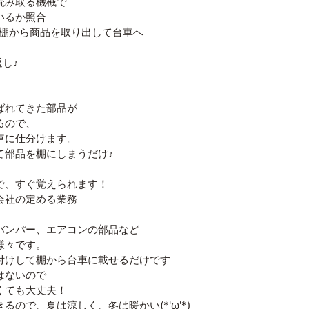
読み取る機械で
いるか照合
棚から商品を取り出して台車へ
し♪
ばれてきた部品が
るので、
車に仕分けます。
て部品を棚にしまうだけ♪
で、すぐ覚えられます！
会社の定める業務
バンパー、エアコンの部品など
様々です。
付けして棚から台車に載せるだけです
はないので
くても大丈夫！
るので、夏は涼しく、冬は暖かい(*'ω'*)