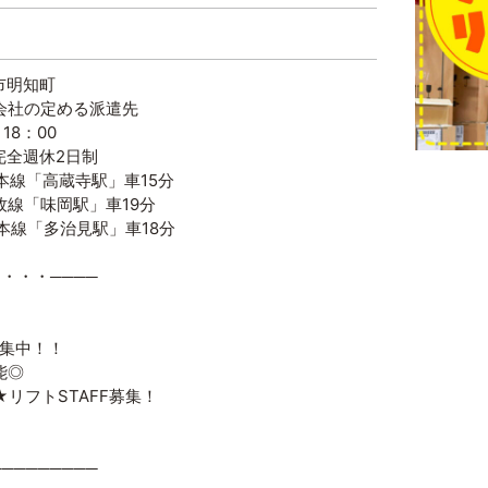
市明知町
会社の定める派遣先
18：00
完全週休2日制
本線「高蔵寺駅」車15分
味岡駅」車19分
「多治見駅」車18分
・・・・────
募集中！！
能◎
リフトSTAFF募集！
────────