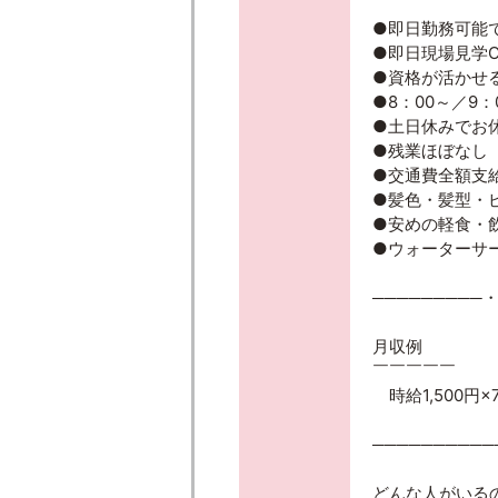
●即日勤務可能
●即日現場見学O
●資格が活かせ
●8：00～／9
●土日休みでお
●残業ほぼなし
●交通費全額支
●髪色・髪型・
●安めの軽食・
●ウォーターサ
─────────
月収例
￣￣￣￣￣
時給1,500円×7
──────────
どんな人がいる