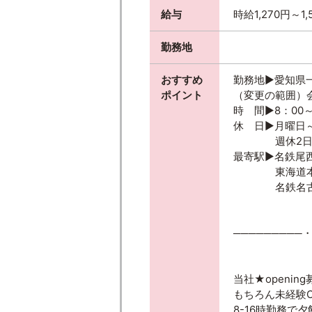
給与
時給1,270円～
勤務地
おすすめ
勤務地▶愛知県
ポイント
（変更の範囲）
時 間▶8：00～
休 日▶月曜日
週休2日
最寄駅▶名鉄尾
東海道本線「
名鉄名古屋本
─────────
当社★openin
もちろん未経験O
8-16時勤務で