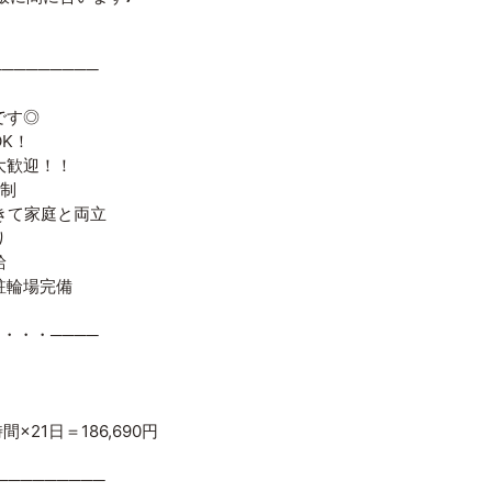
────────
です◎
K！
大歓迎！！
ト制
きて家庭と両立
り
給
駐輪場完備
・・・・────
時間×21日＝186,690円
─────────