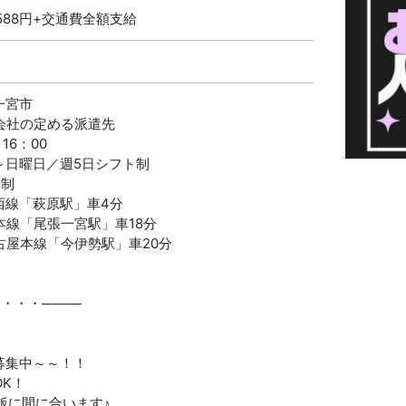
1,588円+交通費全額支給
一宮市
会社の定める派遣先
16：00
～日曜日／週5日シフト制
制
西線「萩原駅」車4分
尾張一宮駅」車18分
線「今伊勢駅」車20分
・・・・────
g募集中～～！！
K！
夕飯に間に合います♪