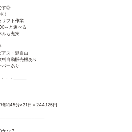
です◎
K！
るリフト作業
：00～と選べる
休みも充実
給
ピアス・髭自由
飲料自動販売機あり
ーバーあり
・・・・────
時間45分×21日＝244,125円
──────────────
のかな？