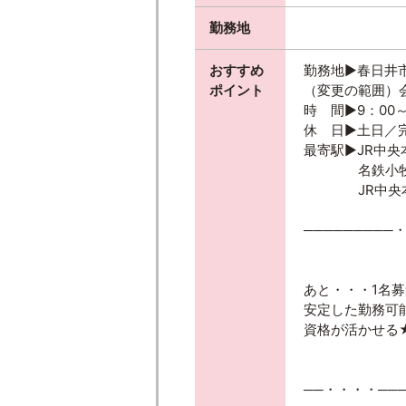
勤務地
おすすめ
勤務地▶春日井
ポイント
（変更の範囲）
時 間▶9：00～
休 日▶土日／
最寄駅▶JR中央
名鉄小牧線「
JR中央本線
─────────
あと・・・1名
安定した勤務可
資格が活かせる★
──・・・・───