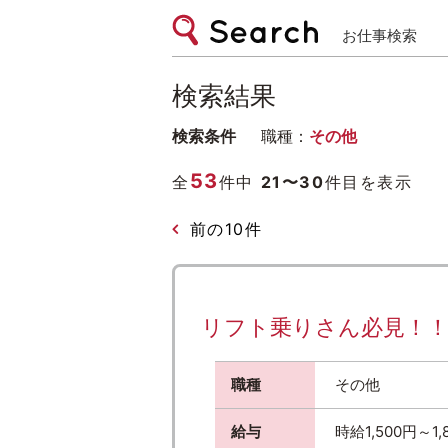
お仕事検索
検索結果
検索条件
職種：
その他
53
全
件中
21〜30
件目を表示
前の10件
リフト乗りさん必見！！選べ
職種
その他
給与
時給1,500円～