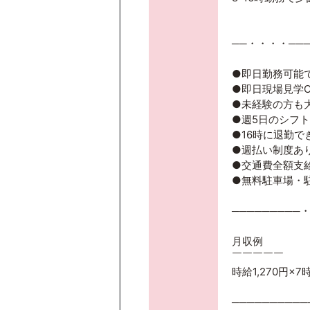
──・・・・───
●即日勤務可能
●即日現場見学O
●未経験の方も
●週5日のシフ
●16時に退勤で
●週払い制度あ
●交通費全額支
●無料駐車場・
─────────
月収例
￣￣￣￣￣
時給1,270円×7
──────────