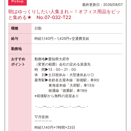
最終更新日：2026/08/07
朝はゆっくりしたい人集まれ～！オフィス用品をピッ
と集める★ No.07-032-T22
職種
日勤
給与
時給1,140円～1,425円+交通費支給
勤務地
おすすめ
勤務地▶愛知県大府市
ポイント
（変更の範囲）会社の定める派遣先
時 間▶13：00～21：00
休 日▶土日祝休み・大型連休あり◎
最寄駅▶名鉄名古屋本線「前後駅」車9分
東海道本線「大府駅」車13分
桜通線「徳重駅」車19分
※前後駅から無料の送迎あり
・‥…━…‥・‥…━…‥・‥…━…‥・
▽月収例
￣￣￣￣￣
時給1,140円×7時間×23日