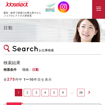
JobSelect
愛知・岐阜で派遣の仕事を探すなら
ジョブセレクトの人材派遣
日勤
お仕事検索
検索結果
検索条件
職種：
日勤
275
全
件中
1〜10
件目を表示
…
1
2
3
4
5
6
28