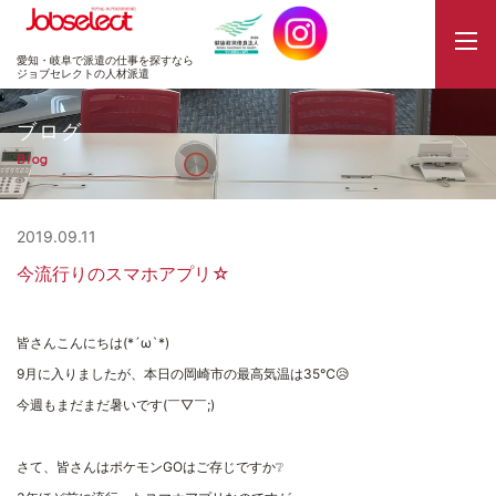
JobSelect
愛知・岐阜で派遣の仕事を探すなら
ジョブセレクトの人材派遣
ブログ
Blog
2019.09.11
今流行りのスマホアプリ☆
皆さんこんにちは(*´ω`*)
9月に入りましたが、本日の岡崎市の最高気温は35℃😥
今週もまだまだ暑いです(￣▽￣;)
さて、皆さんはポケモンGOはご存じですか❔