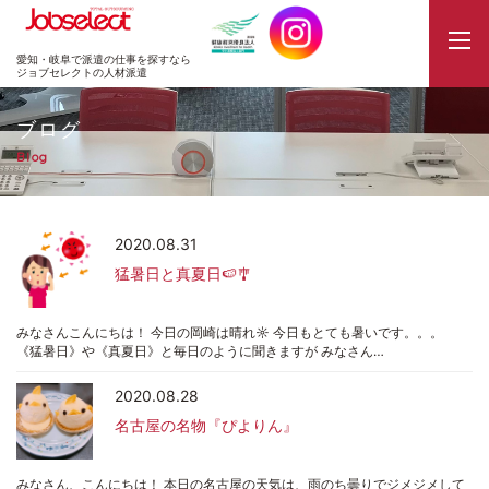
JobSelect
愛知・岐阜で派遣の仕事を探すなら
ジョブセレクトの人材派遣
ブログ
Blog
2020.08.31
猛暑日と真夏日🍉🎐
みなさんこんにちは！ 今日の岡崎は晴れ☼ 今日もとても暑いです。。。
《猛暑日》や《真夏日》と毎日のように聞きますが みなさん…
2020.08.28
名古屋の名物『ぴよりん』
みなさん、こんにちは！ 本日の名古屋の天気は、雨のち曇りでジメジメして