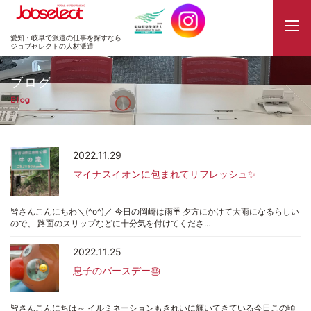
JobSelect
愛知・岐阜で派遣の仕事を探すなら
ジョブセレクトの人材派遣
ブログ
Blog
2022.11.29
マイナスイオンに包まれてリフレッシュ✨
皆さんこんにちわ＼(^o^)／ 今日の岡崎は雨☔ 夕方にかけて大雨になるらしい
ので、 路面のスリップなどに十分気を付けてくださ…
2022.11.25
息子のバースデー🎂
皆さんこんにちは～ イルミネーションもきれいに輝いてきている今日この頃