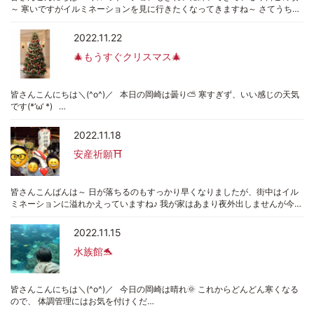
～ 寒いですがイルミネーションを見に行きたくなってきますね～ さてうち…
2022.11.22
🎄もうすぐクリスマス🎄
皆さんこんにちは＼(^o^)／ 本日の岡崎は曇り⛅ 寒すぎず、いい感じの天気
です(*‘ω‘ *) …
2022.11.18
安産祈願⛩️
皆さんこんばんは～ 日が落ちるのもすっかり早くなりましたが、街中はイル
ミネーションに溢れかえっていますね♪ 我が家はあまり夜外出しませんが今…
2022.11.15
水族館🐬
皆さんこんにちは＼(^o^)／ 今日の岡崎は晴れ🌞 これからどんどん寒くなる
ので、 体調管理にはお気を付けくだ…