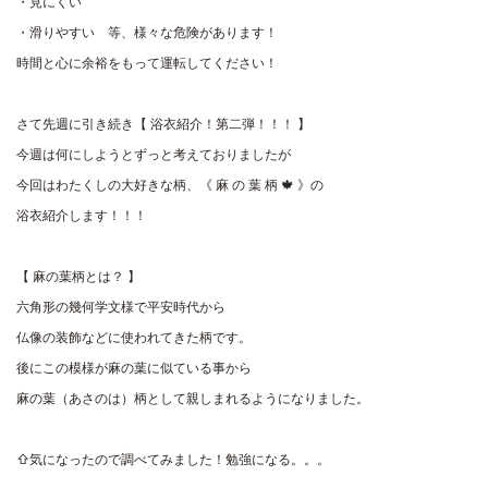
・見にくい
・滑りやすい 等、様々な危険があります！
時間と心に余裕をもって運転してください！
さて先週に引き続き【 浴衣紹介！第二弾！！！ 】
今週は何にしようとずっと考えておりましたが
今回はわたくしの大好きな柄、《 麻 の 葉 柄 🍁 》の
浴衣紹介します！！！
【 麻の葉柄とは？ 】
六角形の幾何学文様で平安時代から
仏像の装飾などに使われてきた柄です。
後にこの模様が麻の葉に似ている事から
麻の葉（あさのは）柄として親しまれるようになりました。
⇧気になったので調べてみました！勉強になる。。。