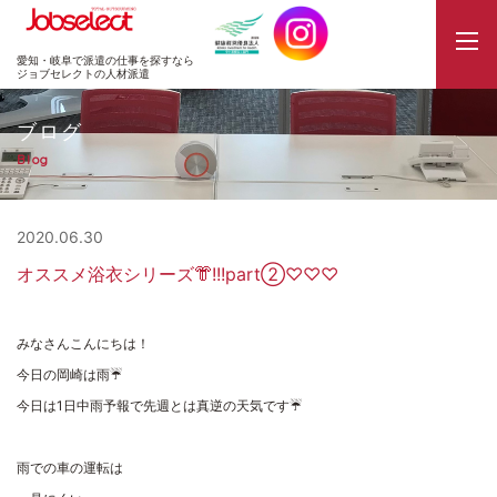
JobSelect
愛知・岐阜で派遣の仕事を探すなら
ジョブセレクトの人材派遣
ブログ
Blog
2020.06.30
オススメ浴衣シリーズ👘!!!part②♡♡♡
みなさんこんにちは！
今日の岡崎は雨☔
今日は1日中雨予報で先週とは真逆の天気です☔
雨での車の運転は