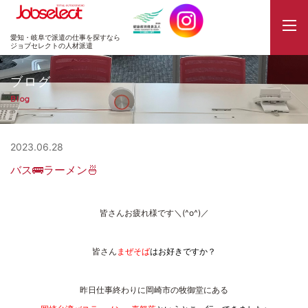
JobSelect
愛知・岐阜で派遣の仕事を探すなら
ジョブセレクトの人材派遣
ブログ
Blog
2023.06.28
バス🚌ラーメン🍜
皆さんお疲れ様です＼(^o^)／
皆さん
まぜそば
はお好きですか？
昨日仕事終わりに岡崎市の牧御堂にある