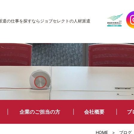
JobSelect
派遣の仕事を探すなら
ジョブセレクトの人材派遣
企業のご担当の方
会社概要
ブ
HOME
>
ブログ