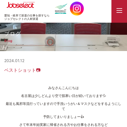
JobSelect
愛知・岐阜で派遣の仕事を探すなら
ジョブセレクトの人材派遣
ブログ
Blog
2024.01.12
ベストショット📷
みなさんこんにちは
名古屋は少しどんより空で肌寒い日が続いております💦
最近も風邪等流行っていますので手洗いうがい＆マスクなどをするようにし
て
予防してまいりましょー👍
さて年末年始実家に帰省される方やお仕事をされる方など