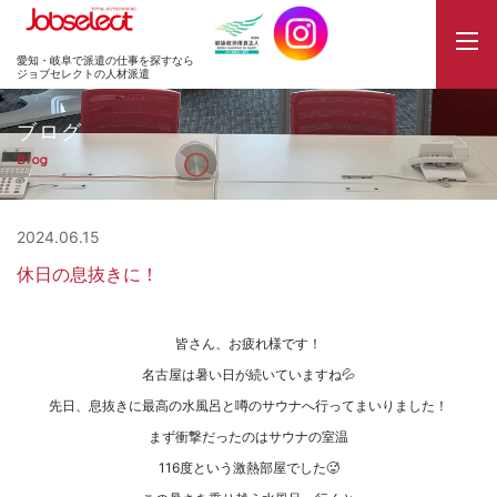
JobSelect
愛知・岐阜で派遣の仕事を探すなら
ジョブセレクトの人材派遣
ブログ
Blog
2024.06.15
休日の息抜きに！
皆さん、お疲れ様です！
名古屋は暑い日が続いていますね💦
先日、息抜きに最高の水風呂と噂のサウナへ行ってまいりました！
まず衝撃だったのはサウナの室温
116度という激熱部屋でした🥵