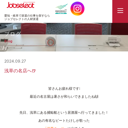
JobSelect
愛知・岐阜で派遣の仕事を探すなら
ジョブセレクトの人材派遣
ブログ
Blog
2024.09.27
浅草の名店へ🍺
皆さんお疲れ様です❕
最近の名古屋は暑さが和らいできましたね🙌
先日、浅草にある捕鯨船という居酒屋へ行ってきました！
あの有名なビートたけしが歌った