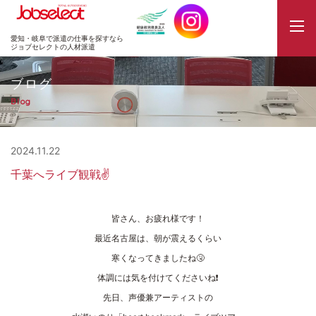
JobSelect
愛知・岐阜で派遣の仕事を探すなら
ジョブセレクトの人材派遣
ブログ
Blog
2024.11.22
千葉へライブ観戦✌️
皆さん、お疲れ様です！
最近名古屋は、朝が震えるくらい
寒くなってきましたね🤧
体調には気を付けてくださいね❗
先日、声優兼アーティストの