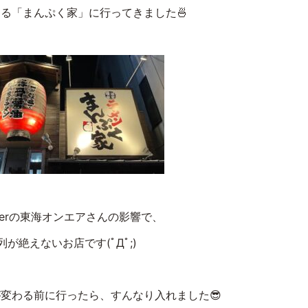
る「まんぷく家」に行ってきました🍜
uberの東海オンエアさんの影響で、
列が絶えないお店です(ﾟДﾟ;)
変わる前に行ったら、すんなり入れました😎