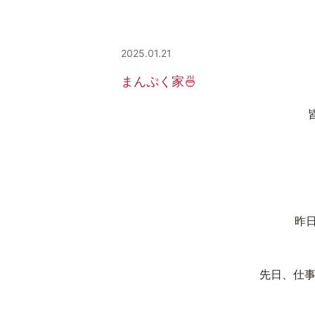
2025.01.21
まんぷく家🍜
昨
先日、仕