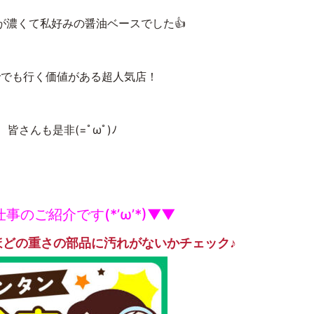
が濃くて私好みの醤油ベースでした👍
ででも行く価値がある超人気店！
皆さんも是非(=ﾟωﾟ)ﾉ
事のご紹介です(*’ω’*)▼▼
ほどの重さの部品に汚れがないかチェック♪