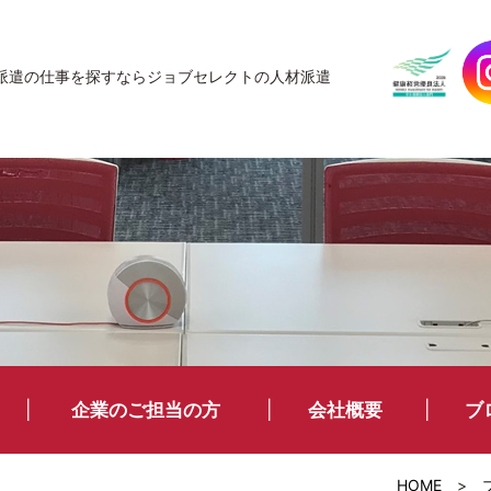
JobSelect
派遣の仕事を探すなら
ジョブセレクトの人材派遣
企業のご担当の方
会社概要
ブ
HOME
>