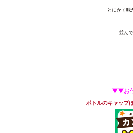
とにかく味
並ん
▼▼お仕
ボトルのキャップ