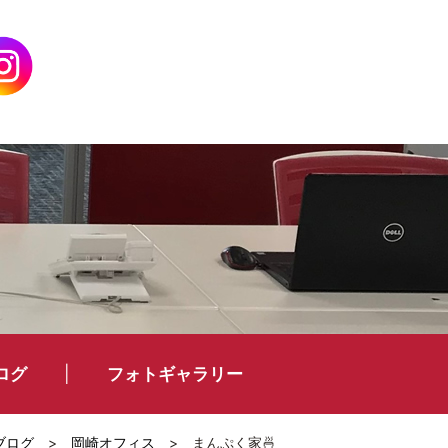
ログ
フォトギャラリー
ブログ
>
岡崎オフィス
>
まんぷく家🍜